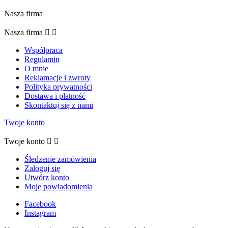
Nasza firma
Nasza firma


Współpraca
Regulamin
O mnie
Reklamacje i zwroty
Polityka prywatności
Dostawa i płatność
Skontaktuj się z nami
Twoje konto
Twoje konto


Śledzenie zamówienia
Zaloguj się
Utwórz konto
Moje powiadomienia
Facebook
Instagram