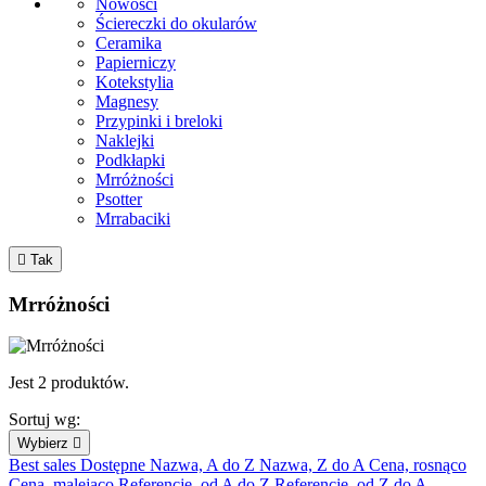
Nowości
Ściereczki do okularów
Ceramika
Papierniczy
Kotekstylia
Magnesy
Przypinki i breloki
Naklejki
Podkłapki
Mrróżności
Psotter
Mrrabaciki

Tak
Mrróżności
Jest 2 produktów.
Sortuj wg:
Wybierz

Best sales
Dostępne
Nazwa, A do Z
Nazwa, Z do A
Cena, rosnąco
Cena, malejąco
Referencje, od A do Z
Referencje, od Z do A