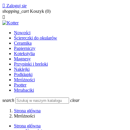

Zaloguj się
shopping_cart
Koszyk
(0)

Nowości
Ściereczki do okularów
Ceramika
Papierniczy
Kotekstylia
Magnesy
Przypinki i breloki
Naklejki
Podkłapki
Mrróżności
Psotter
Mrrabaciki
search
clear
Strona główna
Mrróżności
Strona główna